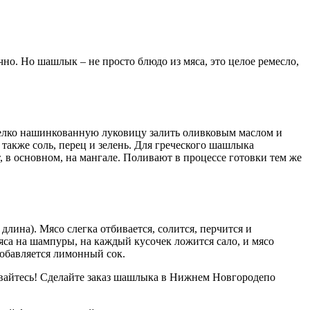
но. Но шашлык – не просто блюдо из мяса, это целое ремесло,
мелко нашинкованную луковицу залить оливковым маслом и
акже соль, перец и зелень. Для греческого шашлыка
, в основном, на мангале. Поливают в процессе готовки тем же
длина). Мясо слегка отбивается, солится, перчится и
яса на шампуры, на каждый кусочек ложится сало, и мясо
добавляется лимонный сок.
ивайтесь! Сделайте заказ шашлыка в Нижнем Новгородепо