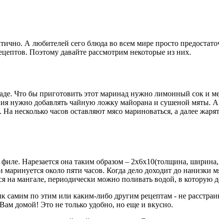
ично. А любителей сего блюда во всем мире просто предостаточ
 рецептов. Поэтому давайте рассмотрим некоторые из них.
наде. Что бы приготовить этот маринад нужно лимонный сок и 
ия нужно добавлять чайную ложку майорана и сушеной мяты. А т
На несколько часов оставляют мясо мариноваться, а далее жарят
 филе. Нарезается она таким образом – 2х6х10(толщина, ширина, 
и маринуется около пяти часов. Когда дело доходит до нанизки м
тся на мангале, периодически можно поливать водой, в которую 
к самим по этим или каким-либо другим рецептам - не расстра
ам домой! Это не только удобно, но еще и вкусно.