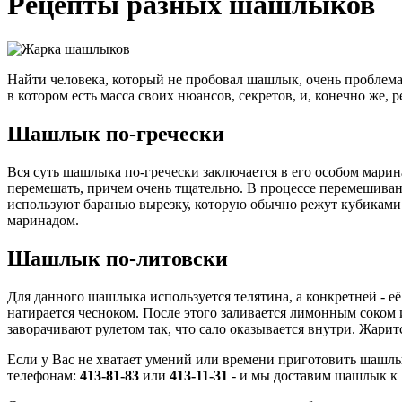
Рецепты разных шашлыков
Найти человека, который не пробовал шашлык, очень проблемат
в котором есть масса своих нюансов, секретов, и, конечно же,
Шашлык по-гречески
Вся суть шашлыка по-гречески заключается в его особом мари
перемешать, причем очень тщательно. В процессе перемешиван
используют баранью вырезку, которую обычно режут кубиками. 
маринадом.
Шашлык по-литовски
Для данного шашлыка используется телятина, а конкретней - её
натирается чесноком. После этого заливается лимонным соком 
заворачивают рулетом так, что сало оказывается внутри. Жари
Если у Вас не хватает умений или времени приготовить шашлы
телефонам:
413-81-83
или
413-11-31
- и мы доставим шашлык к В