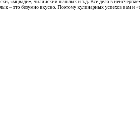
ски, «мцвади», чилийский шашлык и т.д. Все дело в неисчерпае
лык – это безумно вкусно. Поэтому кулинарных успехов вам и «