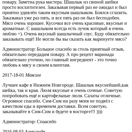
повару. Заметна рука мастера. Шашлык из свиной шейки
просто восхитителен. Заказывая первый раз не ожидал и был
приятно удивлён таким вкусным шашлыком. Боялся сглазить.
Заказывал уже раз пять, и все пять раз он был бесподобен.
Мясо очень хорошее. Кусочки все очень красивые, вкусные и
ароматные. С шашлыком всегда есть лучок который я очень
люблю =). Очень вкусный шашлычный соус. Буду обязательно
заказывать ещё! Не могли бы вы сказать как маринуете мясо?
Администратор: Большое спасибо за столь приятный отзыв,
обязательно передадим повару. А про рецепт маринада
обязательно уточню, но главный ингредиент - это точно
любовь к мясу и своим клиентам.
2017-18-01
Максим
Лучшее кафе в Нижнем Новгороде. Шашлык вкуснейший,как
шейка, так и края. Люля вкусные и очень сочные. Советую
попробовать ещё и картофельные люля. Салаты отличные.
Огромное спасибо. Сим-Сим ни разу меня не подвёл с
качеством еды и временем доставки. Всем советую,
заказывайте в Сим-Сим и будете в восторге!!! ))))
Администратор: Спаасибо
2016.08.03
Александр