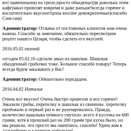
вот шампиньоны на гриле,просто объеденье)))я довольна этим
кафе)заказ привозят вовремя и даже раньше!всегда горячее и
восхитительно вкусное!цены вполне демократичные)спасибо
Сим-сим)
Администратор:
Отзывы от постоянных клиентов нам очень
важны. Спасибо за замечание, обязательно пересмотрим
рецепт нашего Цезаря, чтобы сделать его вкусней.
2016.05.02
евгений
сегодня 05.02.16 сделали заказ на шашлык. Шашлык
обалденный грибочки тоже. Большое спасибо повару! Теперь
всегда будем заказывать у Вас!
Администратор:
Обязательно передадим.
2016.04.02
Наталья
Очень все вкусно! Очень быстро привезли и все горячее!
Заказали грибы, перепелку и шашлык из свинины. перепелку
пробовали в первый раз и не разочаровались. Правда,
количество шашлыка немного смутило: всего 4 кусочка на 600
грамм, хотя в прошлый раз на 200 грамм три куска было, но
мы решили, что просто мы ошиблись. спасибо! Удачи вам в
дальнейшем и клиентов побольше!