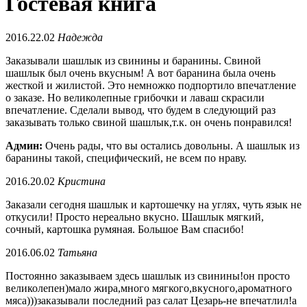
Гостевая книга
2016.22.02
Надежда
Заказывали шашлык из свинины и баранины. Свиной
шашлык был очень вкусным! А вот баранина была очень
жесткой и жилистой. Это немножко подпортило впечатление
о заказе. Но великолепные грибочки и лаваш скрасили
впечатление. Сделали вывод, что будем в следующий раз
заказывать только свиной шашлык,т.к. он очень понравился!
Админ:
Очень рады, что вы остались довольны. А шашлык из
баранины такой, специфический, не всем по нраву.
2016.20.02
Кристина
Заказали сегодня шашлык и картошечку на углях, чуть язык не
откусили! Просто нереально вкусно. Шашлык мягкий,
сочный, картошка румяная. Большое Вам спасибо!
2016.06.02
Татьяна
Постоянно заказываем здесь шашлык из свинины!он просто
великолепен)мало жира,много мягкого,вкусного,ароматного
мяса)))заказывали последний раз салат Цезарь-не впечатлил!а