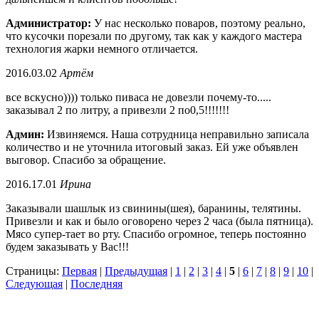
Администратор:
У нас несколько поваров, поэтому реально,
что кусочки порезали по другому, так как у каждого мастера
технология жарки немного отличается.
2016.03.02
Артём
все вскусно)))) только пиваса не довезли почему-то.....
заказывал 2 по литру, а привезли 2 по0,5!!!!!!!
Админ:
Извиняемся. Наша сотрудница неправильно записала
количество и не уточнила итоговый заказ. Ей уже объявлен
выговор. Спасибо за обращение.
2016.17.01
Ирина
Заказывали шашлык из свинины(шея), баранины, телятины.
Привезли и как и было оговорено через 2 часа (была пятница).
Мясо супер-тает во рту. Спасибо огромное, теперь постоянно
будем заказывать у Вас!!!
Страницы:
Первая
|
Предыдущая
|
1
|
2
|
3
|
4
|
5
|
6
|
7
|
8
|
9
|
10
|
Следующая
|
Последняя